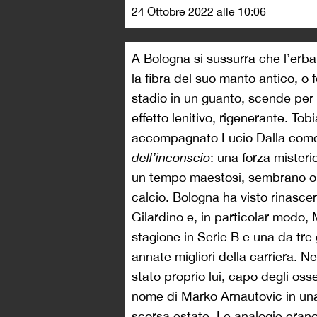
24 Ottobre 2022 alle 10:06
A Bologna si sussurra che l’erba 
la fibra del suo manto antico, o 
stadio in un guanto, scende per i
effetto lenitivo, rigenerante. To
accompagnato Lucio Dalla come
dell’inconscio
: una forza mister
un tempo maestosi, sembrano orm
calcio. Bologna ha visto rinasc
Gilardino e, in particolar modo,
stagione in Serie B e una da tre 
annate migliori della carriera. Ne
stato proprio lui, capo degli osse
nome di Marko Arnautovic in una 
scorsa estate. Le analogie erano 