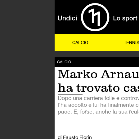
CALCIO
TENNI
CALCIO
Marko Arnau
ha trovato ca
Dopo una carriera folle e contro
l'ha accolto e lui ha finalmente 
pace. E, forse, anche la sua rea
di Fausto Fiorin