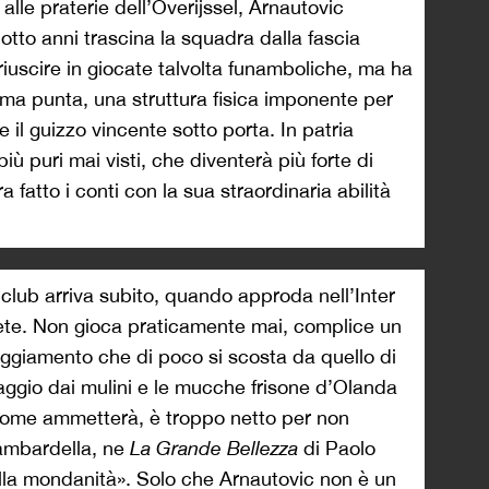
lle praterie dell’Overijssel, Arnautovic
otto anni trascina la squadra dalla fascia
riuscire in giocate talvolta funamboliche, ma ha
rima punta, una struttura fisica imponente per
 e il guizzo vincente sotto porta. In patria
iù puri mai visti, che diventerà più forte di
fatto i conti con la sua straordinaria abilità
 club arriva subito, quando approda nell’Inter
plete. Non gioca praticamente mai, complice un
eggiamento che di poco si scosta da quello di
aggio dai mulini e le mucche frisone d’Olanda
, come ammetterà, è troppo netto per non
Gambardella, ne
La Grande Bellezza
di Paolo
ella mondanità». Solo che Arnautovic non è un