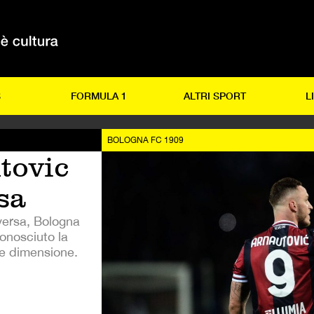
S
FORMULA 1
ALTRI SPORT
L
BOLOGNA FC 1909
tovic
sa
versa, Bologna
conosciuto la
le dimensione.