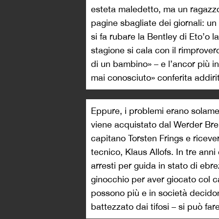
esteta maledetto, ma un ragazzo
pagine sbagliate dei giornali: un 
si fa rubare la Bentley di Eto’o l
stagione si cala con il rimprove
di un bambino» – e l’ancor più i
mai conosciuto» conferita addirit
Eppure, i problemi erano solame
viene acquistato dal Werder Brem
capitano Torsten Frings e riceve
tecnico, Klaus Allofs. In tre ann
arresti per guida in stato di ebr
ginocchio per aver giocato col c
possono più e in società decido
battezzato dai tifosi – si può fa