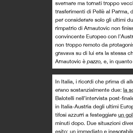
svernare ma tornati troppo vecch
trasferimenti di Pellè al Parma, 
per considerare solo gli ultimi d
rimpatrio di Arnautovic non finis
convincente Europeo con l’Aust
non troppo remoto da protagonis
gravava su di lui era la stessa c
Arnautovic è
pazzo,
e, in quanto 
In Italia, i ricordi che prima di 
erano sostanzialmente due:
la 
Balotelli nell’intervista post-fi
in Italia-Austria degli ultimi Eur
tifosi azzurri a festeggiare
un gol
minuti dopo. Due situazioni dive
esito: un immediato e inesorabi