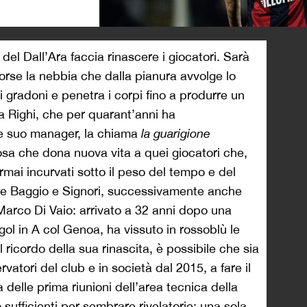
>
del Dall’Ara faccia rinascere i giocatori. Sarà
forse la nebbia che dalla pianura avvolge lo
 gradoni e penetra i corpi fino a produrre un
bia Righi, che per quarant’anni ha
 suo manager, la chiama
la guarigione
iosa che dona nuova vita a quei giocatori che,
ai incurvati sotto il peso del tempo e del
ere Baggio e Signori, successivamente anche
 Marco Di Vaio: arrivato a 32 anni dopo una
gol in A col Genoa, ha vissuto in rossoblù le
l ricordo della sua rinascita, è possibile che sia
rvatori del club e in società dal 2015, a fare il
delle prima riunioni dell’area tecnica della
sufficienti per sembrare rivelatorie: una sola