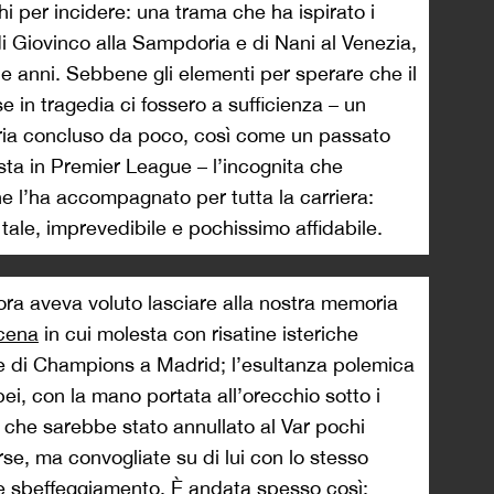
i per incidere: una trama che ha ispirato i
di Giovinco alla Sampdoria e di Nani al Venezia,
ue anni. Sebbene gli elementi per sperare che il
se in tragedia ci fossero a sufficienza – un
ria concluso da poco, così come un passato
ta in Premier League – l’incognita che
he l’ha accompagnato per tutta la carriera:
tale, imprevedibile e pochissimo affidabile.
allora aveva voluto lasciare alla nostra memoria
scena
in cui molesta con risatine isteriche
nale di Champions a Madrid; l’esultanza polemica
opei, con la mano portata all’orecchio sotto i
che sarebbe stato annullato al Var pochi
rse, ma convogliate su di lui con lo stesso
le sbeffeggiamento. È andata spesso così: