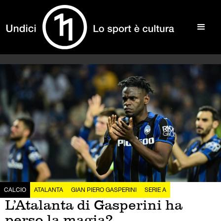
CALCIO
ATALANTA
GIAN PIERO GASPERINI
SERIE A
L’Atalanta di Gasperini ha
perso la magia?