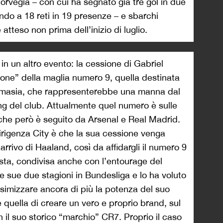
orvegia – con cui ha segnato già tre gol in due
ando a 18 reti in 19 presenze – e sbarchi
tteso non prima dell’inizio di luglio.
in un altro evento: la cessione di Gabriel
ione” della maglia numero 9, quella destinata
nomasia, che rappresenterebbe una manna dal
ing del club. Attualmente quel numero è sulle
 che però è seguito da Arsenal e Real Madrid.
irigenza City è che la sua cessione venga
’arrivo di Haaland, così da affidargli il numero 9
esta, condivisa anche con l’entourage del
lle sue due stagioni in Bundesliga e lo ha voluto
simizzare ancora di più la potenza del suo
quella di creare un vero e proprio brand, sul
 il suo storico “marchio” CR7. Proprio il caso