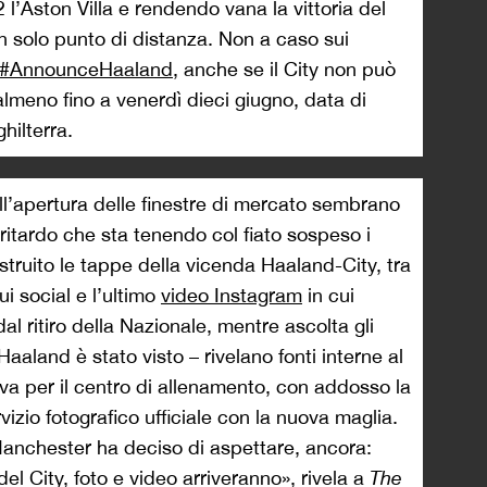
2 l’Aston Villa e rendendo vana la vittoria del
n solo punto di distanza. Non a caso sui
#AnnounceHaaland
, anche se il City non può
 almeno fino a venerdì dieci giugno, data di
hilterra.
 all’apertura delle finestre di mercato sembrano
ritardo che sta tenendo col fiato sospeso i
struito le tappe della vicenda Haaland-City, tra
i social e l’ultimo
video Instagram
in cui
al ritiro della Nazionale, mentre ascolta gli
Haaland è stato visto – rivelano fonti interne al
va per il centro di allenamento, con addosso la
rvizio fotografico ufficiale con la nuova maglia.
Manchester ha deciso di aspettare, ancora:
l City, foto e video arriveranno», rivela a
The