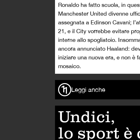
Ronaldo ha fatto scuola, in quest
Manchester United divenne uffici
assegnata a Edinson Cavani; l’a
21, e il City vorrebbe evitare p
interne allo spogliatoio. Insom
ancora annunciato Haaland: deve
iniziare una nuova era, e non è f
mosaico.
Leggi anche
Undici,
lo sport è