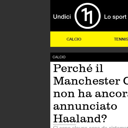
CALCIO
TENNI
CALCIO
Perché il
Manchester C
non ha ancor
annunciato
Haaland?
Ci sono alcune cose da sistemar