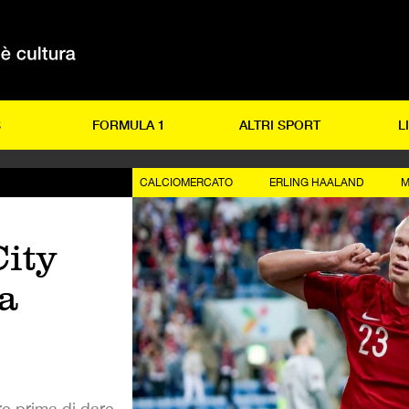
S
FORMULA 1
ALTRI SPORT
L
CALCIOMERCATO
ERLING HAALAND
M
ity
a
e prima di dare