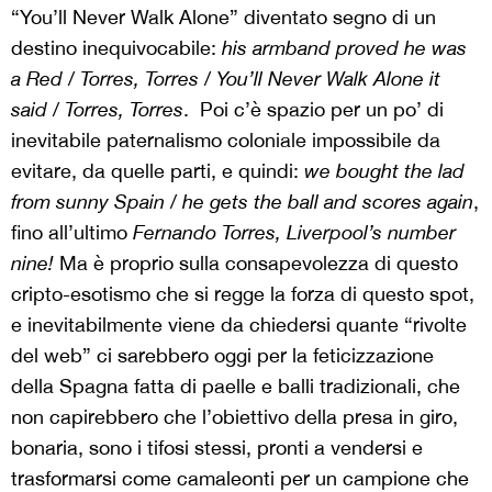
“You’ll Never Walk Alone” diventato segno di un
destino inequivocabile:
his armband proved he was
a Red / Torres, Torres / You’ll Never Walk Alone it
said / Torres, Torres
. Poi c’è spazio per un po’ di
inevitabile paternalismo coloniale impossibile da
evitare, da quelle parti, e quindi:
we bought the lad
from sunny Spain / he gets the ball and scores again
,
fino all’ultimo
Fernando Torres, Liverpool’s number
nine!
Ma è proprio sulla consapevolezza di questo
cripto-esotismo che si regge la forza di questo spot,
e inevitabilmente viene da chiedersi quante “rivolte
del web” ci sarebbero oggi per la feticizzazione
della Spagna fatta di paelle e balli tradizionali, che
non capirebbero che l’obiettivo della presa in giro,
bonaria, sono i tifosi stessi, pronti a vendersi e
trasformarsi come camaleonti per un campione che