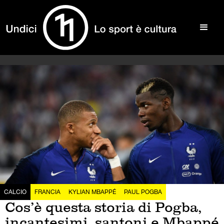
CALCIO
FRANCIA
KYLIAN MBAPPÉ
PAUL POGBA
Cos’è questa storia di Pogba,
incantesimi, santoni e Mbappé