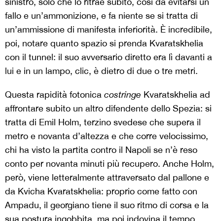
sinistro, solo che lo ritrae subito, così da evitarsi un
fallo e un’ammonizione, e fa niente se si tratta di
un’ammissione di manifesta inferiorità. È incredibile,
poi, notare quanto spazio si prenda Kvaratskhelia
con il tunnel: il suo avversario diretto era lì davanti a
lui e in un lampo, clic, è dietro di due o tre metri.
Questa rapidità fotonica
costringe
Kvaratskhelia ad
affrontare subito un altro difendente dello Spezia: si
tratta di Emil Holm, terzino svedese che supera il
metro e novanta d’altezza e che corre velocissimo,
chi ha visto la partita contro il Napoli se n’è reso
conto per novanta minuti più recupero. Anche Holm,
però, viene letteralmente attraversato dal pallone e
da Kvicha Kvaratskhelia: proprio come fatto con
Ampadu, il georgiano tiene il suo ritmo di corsa e la
sua postura ingobbita, ma poi indovina il tempo