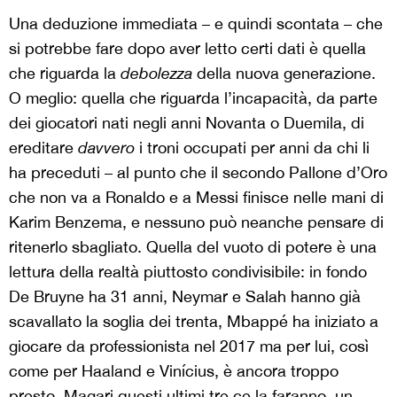
Una deduzione immediata – e quindi scontata – che
si potrebbe fare dopo aver letto certi dati è quella
che riguarda la
debolezza
della nuova generazione.
O meglio: quella che riguarda l’incapacità, da parte
dei giocatori nati negli anni Novanta o Duemila, di
ereditare
davvero
i troni occupati per anni da chi li
ha preceduti – al punto che il secondo Pallone d’Oro
che non va a Ronaldo e a Messi finisce nelle mani di
Karim Benzema, e nessuno può neanche pensare di
ritenerlo sbagliato. Quella del vuoto di potere è una
lettura della realtà piuttosto condivisibile: in fondo
De Bruyne ha 31 anni, Neymar e Salah hanno già
scavallato la soglia dei trenta, Mbappé ha iniziato a
giocare da professionista nel 2017 ma per lui, così
come per Haaland e Vinícius, è ancora troppo
presto. Magari questi ultimi tre ce la faranno, un