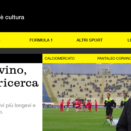
S
FORMULA 1
ALTRI SPORT
L
CALCIOMERCATO
PANTALEO CORVIN
vino,
 ricerca
ivi più longevi e
o.