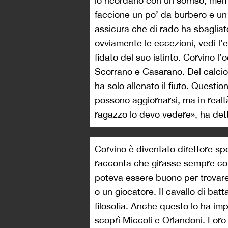
lo ricordano con un sorriso, mem
faccione un po’ da burbero e un 
assicura che di rado ha sbaglia
ovviamente le eccezioni, vedi l
fidato del suo istinto. Corvino l’o
Scorrano e Casarano. Del calcio
ha solo allenato il fiuto. Questi
possono aggiornarsi, ma in realtà
ragazzo lo devo vedere», ha dett
Corvino è diventato direttore spo
racconta che girasse sempre co
poteva essere buono per trovare
o un giocatore. Il cavallo di batta
filosofia. Anche questo lo ha im
scoprì Miccoli e Orlandoni. Loro s