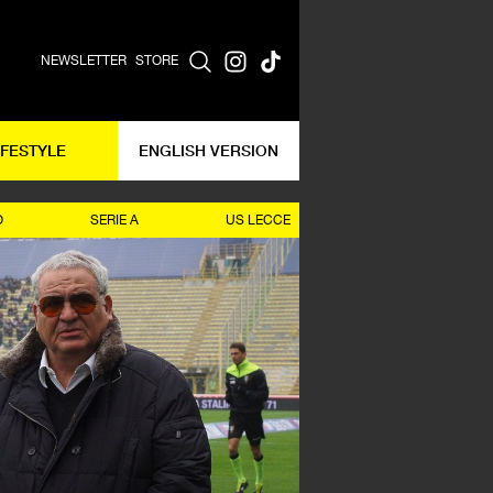
NEWSLETTER
STORE
IFESTYLE
ENGLISH VERSION
O
SERIE A
US LECCE