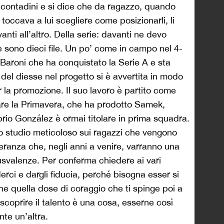
 contadini e si dice che da ragazzo, quando
occava a lui scegliere come posizionarli, li
ti all’altro. Della serie: davanti ne devo
 sono dieci file. Un po’ come in campo nel 4-
Baroni che ha conquistato la Serie A e sta
del diesse nel progetto si è avvertita in modo
r la promozione. Il suo lavoro è partito come
re la Primavera, che ha prodotto Samek,
prio González è ormai titolare in prima squadra.
no studio meticoloso sui ragazzi che vengono
speranza che, negli anni a venire, varranno una
usvalenze. Per conferma chiedere ai vari
erci e dargli fiducia, perché bisogna esser si
he quella dose di coraggio che ti spinge poi a
scoprire il talento è una cosa, esserne così
te un’altra.