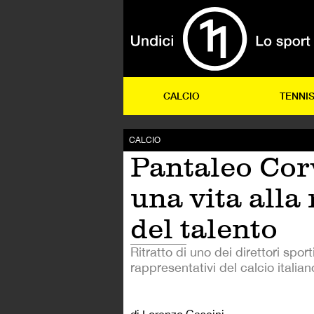
CALCIO
TENNI
CALCIO
Pantaleo Cor
una vita alla
del talento
Ritratto di uno dei direttori sport
rappresentativi del calcio italian