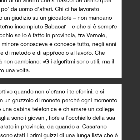
ori di un affetto che si nasconde dietro quel
po’ da uomo d’affari. Chi ci ha lavorato
to un giudizio su un giocatore – non mancano
’eterno incompiuto Babacar – e che si è sempre
cchio se lo è fatto in provincia, tra Vernole,
 minore conosceva e conosce tutto, negli anni
one di metodo e di approccio al lavoro. Che
 non cambiano: «Gli algoritmi sono utili, ma il
o una volta.
rtivo quando non c’erano i telefonini. e si
n un gruzzolo di monete perché ogni momento
 una cabina telefonica e chiamare un collega
glia sono i giovani, fiore all’occhiello della sua
parato in provincia, da quando al Casarano
ono stati i primi guizzi di una lunga lista che è