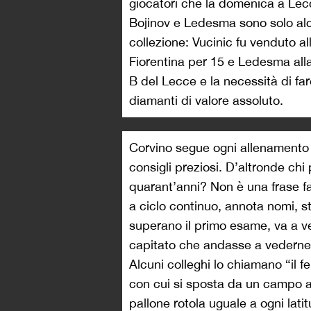
giocatori che la domenica a Lec
Bojinov e Ledesma sono solo alc
collezione: Vucinic fu venduto al
Fiorentina per 15 e Ledesma alla
B del Lecce e la necessità di fa
diamanti di valore assoluto.
Corvino segue ogni allenamento d
consigli preziosi. D’altronde chi 
quarant’anni? Non è una frase fa
a ciclo continuo, annota nomi, st
superano il primo esame, va a ver
capitato che andasse a vederne 
Alcuni colleghi lo chiamano “il f
con cui si sposta da un campo al
pallone rotola uguale a ogni latit