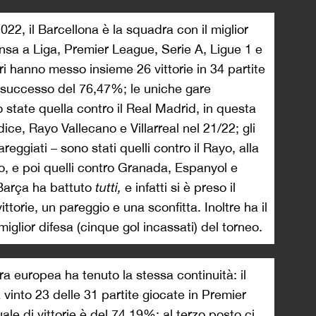
022, il Barcellona è la squadra con il miglior
nsa a Liga, Premier League, Serie A, Ligue 1 e
ri hanno messo insieme 26 vittorie in 34 partite
 successo del 76,47%; le uniche gare
 state quella contro il Real Madrid, in questa
ice, Rayo Vallecano e Villarreal nel 21/22; gli
areggiati – sono stati quelli contro il Rayo, alla
so, e poi quelli contro Granada, Espanyol e
l Barça ha battuto
tutti,
e infatti si è preso il
ittorie, un pareggio e una sconfitta. Inoltre ha il
 miglior difesa (cinque gol incassati) del torneo.
 europea ha tenuto la stessa continuità: il
vinto 23 delle 31 partite giocate in Premier
le di vittorie è del 74,19%; al terzo posto ci