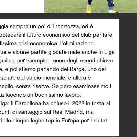
>
eggia sempre un po’ di incertezza, ed è
 ipotecare il futuro economico del club per fare
ssima crisi economica, l’eliminazione
ue e alcune partite giocate male anche in Liga
Clásico, per esempio – sono degli eventi chiave
e, e poi stiamo parlando del Barça, uno dei
solare del calcio mondiale, e allora è
 meglio, senza riserve. Se però esaminassimo i
ta facendo un buonissimo lavoro,
ga: il Barcellona ha chiuso il 2022 in testa al
unti di vantaggio sul Real Madrid, ma
delle cinque leghe top in Europa per risultati