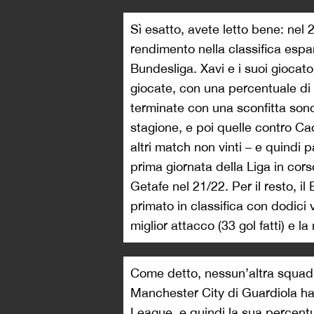
Sì esatto, avete letto bene: nel 2
rendimento nella classifica espa
Bundesliga. Xavi e i suoi giocato
giocate, con una percentuale di
terminate con una sconfitta sono
stagione, e poi quelle contro Cad
altri match non vinti – e quindi p
prima giornata della Liga in cor
Getafe nel 21/22. Per il resto, i
primato in classifica con dodici v
miglior attacco (33 gol fatti) e la
Come detto, nessun’altra squadra
Manchester City di Guardiola ha 
League, e quindi la sua percentua