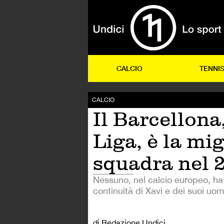
CALCIO
TENNI
CALCIO
Il Barcellona,
Liga, è la mig
squadra nel 
Nessuno, nel calcio europeo, ha
continuità di Xavi e dei suoi uomi
di Redazione Undici