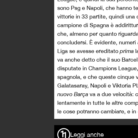
sono Psg e Napoli, che hanno ten
vittorie in 33 partite, quindi un
campione di Spagna è addirittura
che, almeno per quanto riguarda i
concludersi. È evidente, numeri 
Liga se avesse ereditato
prima
l
va anche detto che il suo Barce
disputate in Champions League
spagnola, e che queste cinque vi
Galatasaray, Napoli e Viktoria P
nuovo Barça
va a due velocità: c
lentamente in tutte le altre com
le cose potranno cambiare, e i
Leggi anche