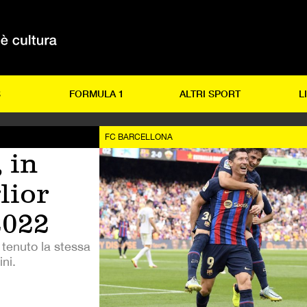
S
FORMULA 1
ALTRI SPORT
L
FC BARCELLONA
 in
lior
2022
 tenuto la stessa
ni.