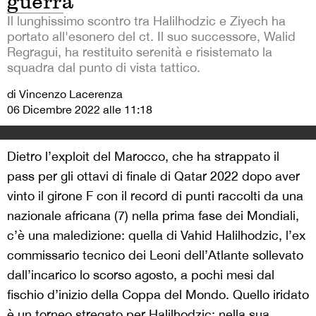
guerra
Il lunghissimo scontro tra Halilhodzic e Ziyech ha
portato all'esonero del ct. Il suo successore, Walid
Regragui, ha restituito serenità e risistemato la
squadra dal punto di vista tattico.
di Vincenzo Lacerenza
06 Dicembre 2022 alle 11:18
Dietro l’exploit del Marocco, che ha strappato il
pass per gli ottavi di finale di Qatar 2022 dopo aver
vinto il girone F con il record di punti raccolti da una
nazionale africana (7) nella prima fase dei Mondiali,
c’è una maledizione: quella di Vahid Halilhodzic, l’ex
commissario tecnico dei Leoni dell’Atlante sollevato
dall’incarico lo scorso agosto, a pochi mesi dal
fischio d’inizio della Coppa del Mondo. Quello iridato
è un torneo stregato per Halilhodzic: nella sua