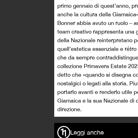
primo gennaio di quest’anno, pro
anche la cultura della Giamaica»
Bonner abbia avuto un ruolo – an
team creativo rappresenta una ga
della Nazionale reinterpretano p
quell’estetica essenziale e rétr
che da sempre contraddistingue i
collezione Primavera Estate 2023 
detto che «quando si disegna con 
nostalgici o legati alla storia. 
portarlo avanti e renderlo utile pe
Giamaica e la sua Nazionale di ca
direzione.
Leggi anche