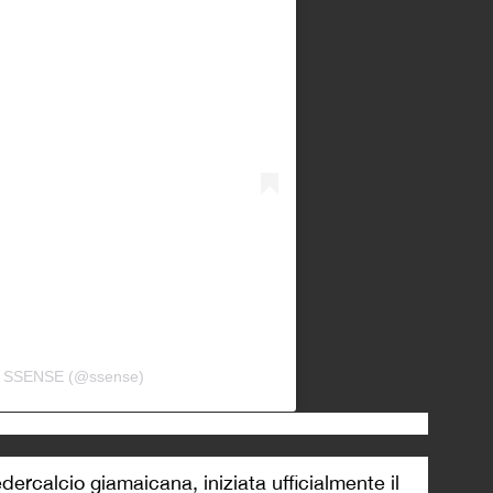
da SSENSE (@ssense)
dercalcio giamaicana, iniziata ufficialmente il