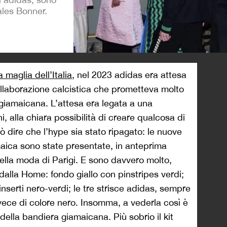
ales Bonner.
>
 maglia dell’Italia
, nel 2023 adidas era attesa
 collaborazione calcistica che prometteva molto
giamaicana. L’attesa era legata a una
i, alla chiara possibilità di creare qualcosa di
 dire che l’hype sia stato ripagato: le nuove
ica sono state presentate, in anteprima
ella moda di Parigi. E sono davvero molto,
alla Home: fondo giallo con pinstripes verdi;
nserti nero-verdi; le tre strisce adidas, sempre
nvece di colore nero. Insomma, a vederla così è
della bandiera giamaicana. Più sobrio il kit