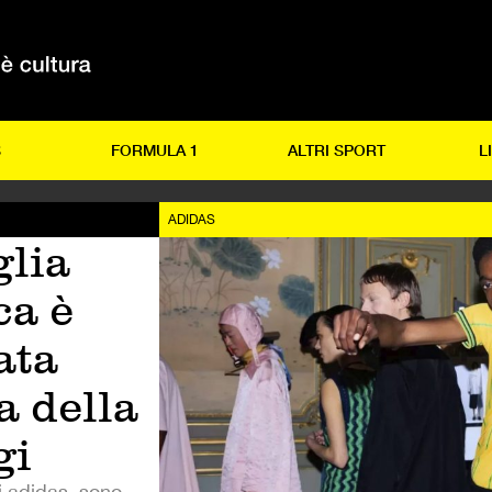
S
FORMULA 1
ALTRI SPORT
L
ADIDAS
lia
ca è
ata
a della
gi
i adidas, sono