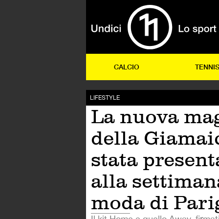
CALCIO
TENNI
LIFESTYLE
La nuova mag
della Giamai
stata present
alla settiman
moda di Pari
Il kit Home e quello Away, firmat