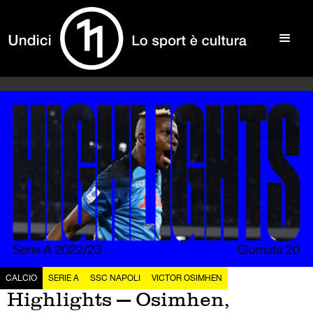
CALCIO
SERIE A
SSC NAPOLI
VICTOR OSIMHEN
Highlights — Osimhen,