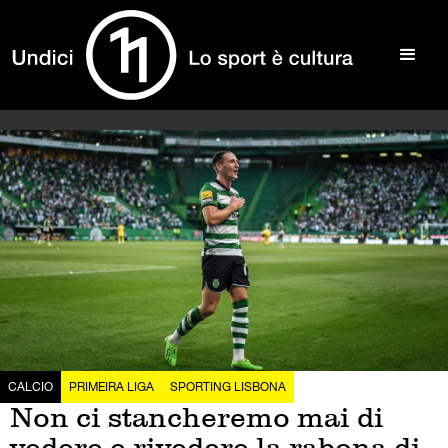
CALCIO
PRIMEIRA LIGA
SPORTING LISBONA
Non ci stancheremo mai di
vedere e rivedere la rabona di