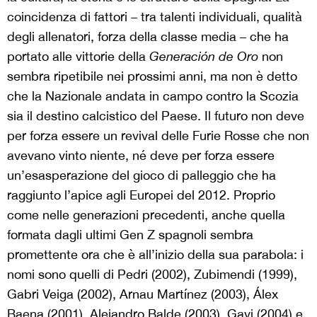
coincidenza di fattori – tra talenti individuali, qualità
degli allenatori, forza della classe media – che ha
portato alle vittorie della
Generación de Oro
non
sembra ripetibile nei prossimi anni, ma non è detto
che la Nazionale andata in campo contro la Scozia
sia il destino calcistico del Paese. Il futuro
n
on deve
per forza essere un revival delle Furie Rosse che non
avevano vinto niente, né deve per forza essere
un’esasperazione del gioco di palleggio che ha
raggiunto l’apice agli Europei del 2012. Proprio
come nelle generazioni precedenti, anche quella
formata dagli ultimi Gen Z spagnoli sembra
promettente ora che è all’inizio della sua parabola: i
nomi sono quelli di Pedri (2002), Zubimendi (1999),
Gabri Veiga (2002), Arnau Martínez (2003), Álex
Baena (2001), Alejandro Balde (2003), Gavi (2004) e