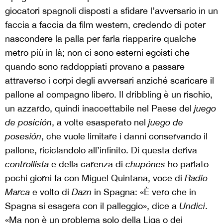
giocatori spagnoli disposti a sfidare l’avversario in un
faccia a faccia da film western, credendo di poter
nascondere la palla per farla riapparire qualche
metro più in là; non ci sono esterni egoisti che
quando sono raddoppiati provano a passare
attraverso i corpi degli avversari anziché scaricare il
pallone al compagno libero. Il dribbling è un rischio,
un azzardo, quindi inaccettabile nel Paese del
juego
de posición
, a volte esasperato nel
juego de
posesión
, che vuole limitare i danni conservando il
pallone, riciclandolo all’infinito. Di questa deriva
controllista
e della carenza di
chupónes
ho pa
rlato
pochi giorni fa con Miguel Quintana, voce di
Radio
Marca
e volto di
Dazn
in Spagna: «È vero che in
Spagna si esagera con il palleggio», dice a
Undici
.
«Ma non è un problema solo della Liga o dei