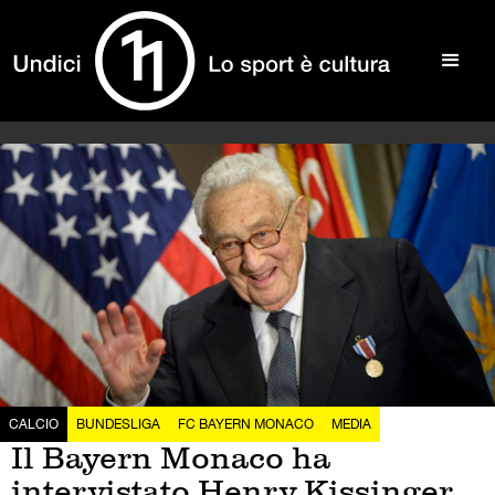
CALCIO
BUNDESLIGA
FC BAYERN MONACO
MEDIA
Il Bayern Monaco ha
intervistato Henry Kissinger