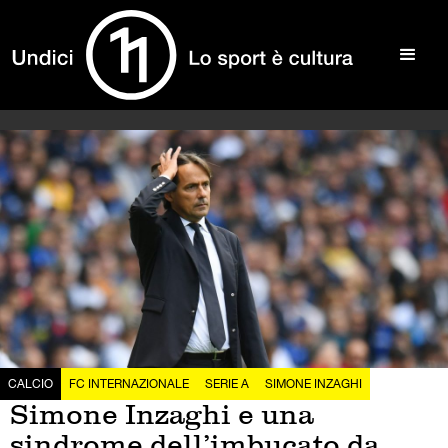
CALCIO
FC INTERNAZIONALE
SERIE A
SIMONE INZAGHI
Simone Inzaghi e una
sindrome dell’imbucato da