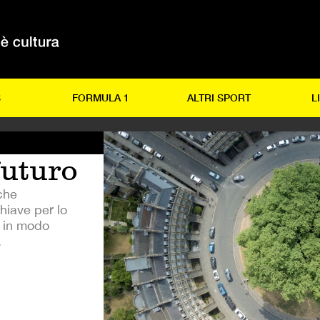
S
FORMULA 1
ALTRI SPORT
L
futuro
che
chiave per lo
o in modo
.