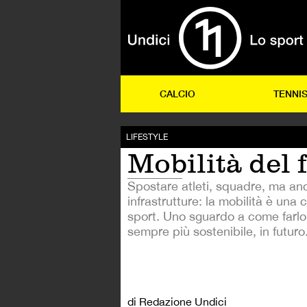
CALCIO
TENNI
LIFESTYLE
Mobilità del 
Spostare atleti, squadre, ma an
infrastrutture: la mobilità è una 
sport. Uno sguardo a come farl
sempre più sostenibile, in futuro
di Redazione Undici