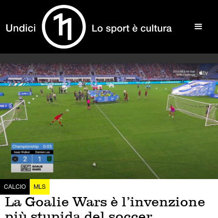
CALCIO
MLS
La Goalie Wars è l’invenzione
più stupida del soccer