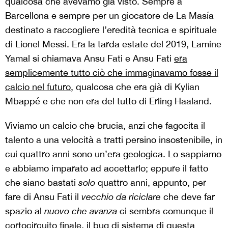
qualcosa che avevamo già visto. Sempre a
Barcellona e sempre per un giocatore de La Masía
destinato a raccogliere l’eredità tecnica e spirituale
di Lionel Messi. Era la tarda estate del 2019, Lamine
Yamal si chiamava Ansu Fati e Ansu Fati
era
semplicemente tutto ciò che immaginavamo fosse il
calcio nel futuro
, qualcosa che era già di Kylian
Mbappé e che non era del tutto di Erling Haaland.
Viviamo un calcio che brucia, anzi che fagocita il
talento a una velocità a tratti persino insostenibile, in
cui quattro anni sono un’era geologica. Lo sappiamo
e abbiamo imparato ad accettarlo; eppure il fatto
che siano bastati
solo
quattro anni, appunto, per
fare di Ansu Fati il
vecchio da riciclare
che deve far
spazio al
nuovo che avanza
ci sembra comunque il
cortocircuito finale, il bug di sistema di questa