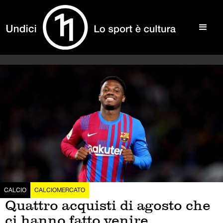
CALCIO
CALCIOMERCATO
Quattro acquisti di agosto che
ci hanno fatto venire