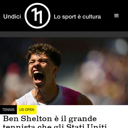
TENNIS
US OPEN
Ben Shelton è il grande
tennista che gli Stati Uniti