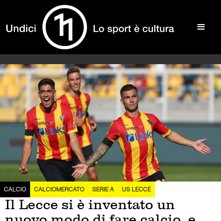
CALCIO
CALCIOMERCATO
SERIE A
US LECCE
Il Lecce si è inventato un
nuovo modo di fare calcio, e