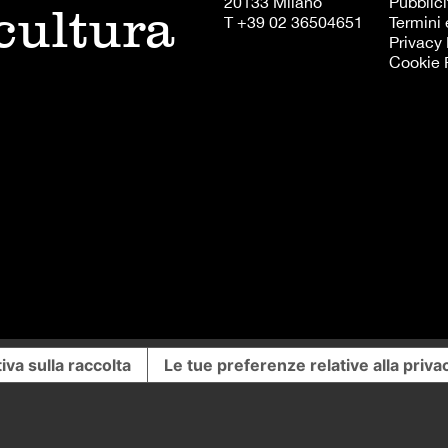
20133 Milano
Pubblici
 cultura
T +39 02 36504651
Termini 
Privacy 
Cookie 
iva sulla raccolta
Le tue preferenze relative alla priva