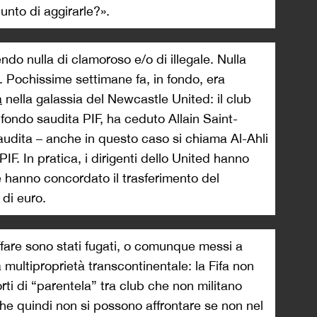
punto di aggirarle?».
do nulla di clamoroso e/o di illegale. Nulla
ro. Pochissime settimane fa, in fondo, era
a
nella galassia del Newcastle United: il club
 fondo saudita PIF, ha ceduto Allain Saint-
audita – anche in questo caso si chiama Al-Ahli
IF. In pratica, i dirigenti dello United hanno
ine hanno concordato il trasferimento del
 di euro.
’affare sono stati fugati, o comunque messi a
a multiproprietà transcontinentale: la Fifa non
ti di “parentela” tra club che non militano
he quindi non si possono affrontare se non nel