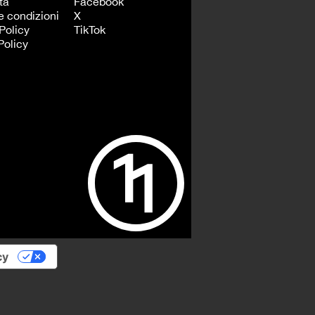
tà
Facebook
e condizioni
X
Policy
TikTok
Policy
cy