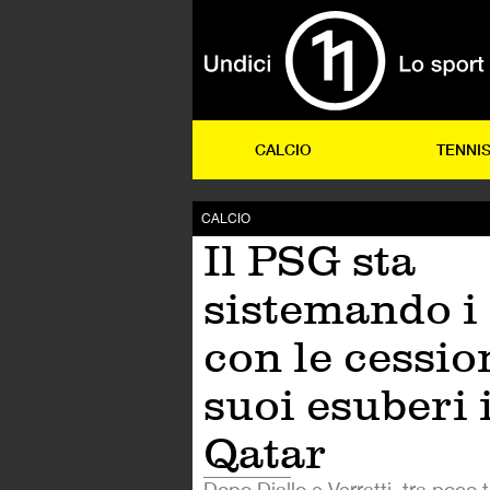
CALCIO
TENNI
CALCIO
Il PSG sta
sistemando i 
con le cessio
suoi esuberi 
Qatar
Dopo Diallo e Verratti, tra poco