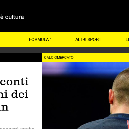
S
FORMULA 1
ALTRI SPORT
L
CALCIOMERCATO
conti
ni dei
in
 toccherà anche