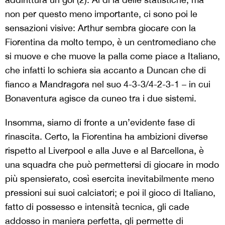
rinascita. Certo, la Fiorentina ha ambizioni diverse
rispetto al Liverpool e alla Juve e al Barcellona, è
una squadra che può permettersi di giocare in modo
più spensierato, così esercita inevitabilmente meno
pressioni sui suoi calciatori; e poi il gioco di Italiano,
fatto di possesso e intensità tecnica, gli cade
addosso in maniera perfetta, gli permette di
esprimere al meglio le sue qualità. Da questo punto
di vista, la scelta di Arthur, fare un passo indietro e
andare proprio a Firenze, si sta rivelando
giustissima. E perciò potrebbe rappresentare un
primo step per ritrovare il giocatore che era una
volta. Anche solo in parte, sarebbe già un grande
successo dopo che era sparito, o quai.
>