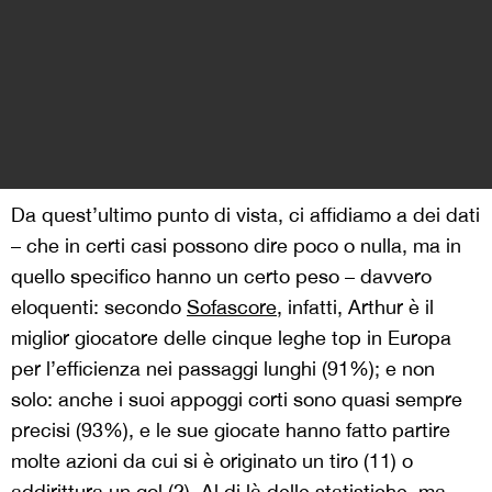
quello specifico hanno un certo peso – davvero
eloquenti: secondo
Sofascore
, infatti, Arthur è il
miglior giocatore delle cinque leghe top in Europa
per l’efficienza nei passaggi lunghi (91%); e non
solo: anche i suoi appoggi corti sono quasi sempre
precisi (93%), e le sue giocate hanno fatto partire
molte azioni da cui si è originato un tiro (11) o
addirittura un gol (2). Al di là delle statistiche, ma
non per questo meno importante, ci sono poi le
sensazioni visive: Arthur sembra giocare con la
Fiorentina da molto tempo, è un centromediano che
si muove e che muove la palla come piace a Italiano,
che infatti lo schiera sia accanto a Duncan che di
fianco a Mandragora nel suo 4-3-3/4-2-3-1 – in cui
Bonaventura agisce da cuneo tra i due sistemi.
Insomma, siamo di fronte a un’evidente fase di