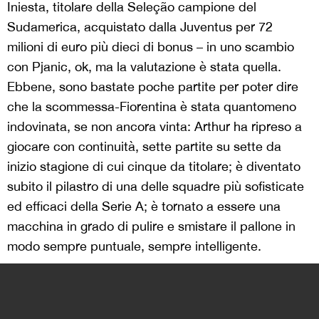
Iniesta, titolare della Seleção campione del
Sudamerica, acquistato dalla Juventus per 72
milioni di euro più dieci di bonus – in uno scambio
con Pjanic, ok, ma la valutazione è stata quella.
Ebbene, sono bastate poche partite per poter dire
che la scommessa-Fiorentina è stata quantomeno
indovinata, se non ancora vinta: Arthur ha ripreso a
giocare con continuità, sette partite su sette da
inizio stagione di cui cinque da titolare; è diventato
subito il pilastro di una delle squadre più sofisticate
ed efficaci della Serie A; è tornato a essere una
macchina in grado di pulire e smistare il pallone in
modo sempre puntuale, sempre intelligente.
Da quest’ultimo punto di vista, ci affidiamo a dei dati
– che in certi casi possono dire poco o nulla, ma in