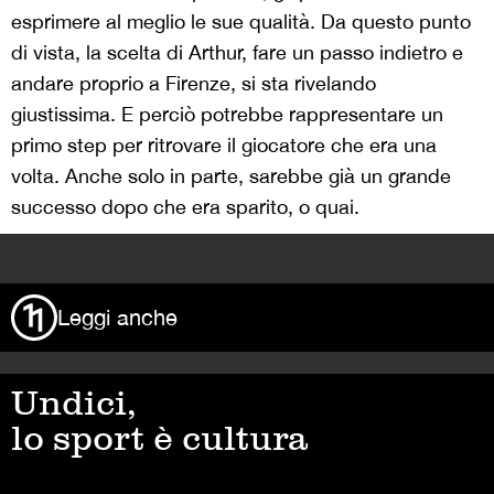
Leggi anche
Undici,
lo sport è cultura
Rivista Undici
Via Garofalo 31
20133 Milano
T +39 02 36504651
Chi siamo
Mediakit
Pubblicità
Termini e condizioni
Privacy Policy
Cookie Policy