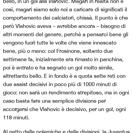
bello, in un gol
alla Vlahovic
. Magari in realtà non è
così, magari siamo solo noi a caricare di significati il
comportamento dei calciatori, chissà. Il punto è che
però Vlahovic aveva – avrebbe ancora – bisogno di
altri momenti del genere, perché a pensarci bene gli
vengono fuori tutte le volte che viene innescato
bene, più o meno: col Frosinone, soltanto due
settimane fa, inizialmente era rimasto in panchina,
poi è entrato e ha segnato un gol molto simile,
altrettanto bello. E in fondo è a quota sette reti con
due assist decisivi in poco più di 1000 minuti di
gioco: non sarà un rendimento strepitoso, ma in ogni
caso basta fare una semplice divisione per
accorgersi che Vlahovic è decisivo, per un gol, ogni
118 minuti.
Al netto delle polemiche e delle divisioni, la Juventus