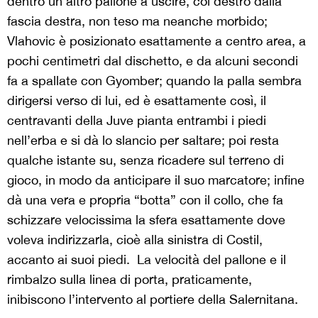
dentro un altro pallone a uscire, col destro dalla
fascia destra, non teso ma neanche morbido;
Vlahovic è posizionato esattamente a centro area, a
pochi centimetri dal dischetto, e da alcuni secondi
fa a spallate con Gyomber; quando la palla sembra
dirigersi verso di lui, ed è esattamente così, il
centravanti della Juve pianta entrambi i piedi
nell’erba e si dà lo slancio per saltare; poi resta
qualche istante su, senza ricadere sul terreno di
gioco, in modo da anticipare il suo marcatore; infine
dà una vera e propria “botta” con il collo, che fa
schizzare velocissima la sfera esattamente dove
voleva indirizzarla, cioè alla sinistra di Costil,
accanto ai suoi piedi. La velocità del pallone e il
rimbalzo sulla linea di porta, praticamente,
inibiscono l’intervento al portiere della Salernitana.