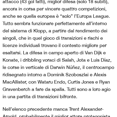
attacco (43 gol fatti), miglior difesa (solo 18 subiti),
ancora in corsa per vincere quattro competizioni,
anche se quella europea è “solo” l’Europa League.
Tutto sembra funzionare perfettamente all’interno
del sistema di Klopp, a partire dal rendimento dei
singoli, che in quel gioco di transizioni e rischi e
licenze individuali trovano il contesto migliore per
esaltarsi. La difesa in campo aperto di Van Dijk e
Konate, i dribbling voraci di Salah, Jota e Luis Díaz,
le corse in verticale di Darwin Núñez, il centrocampo
ridisegnato intorno a Dominik Szoboszlai e Alexis
MacAllister, con Wataru Endo, Curtis Jones e Ryan
Gravenberch a fare da spalla. Tutti sono a loro agio
in una partita di transizioni bifronte.
Nell’elenco precedente manca
Trent Alexander-
Arnold,
probabilmente il miglior attore protagonista