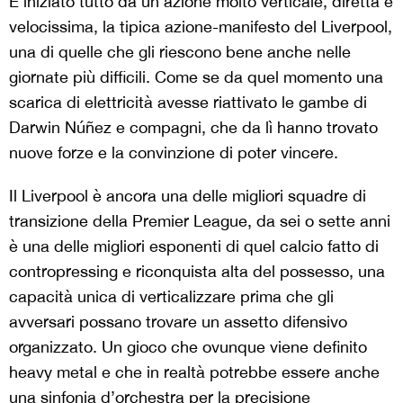
È iniziato tutto
da un’azione molto verticale, diretta e
velocissima, la tipica azione-manifesto del Liverpool,
una di quelle che gli riescono bene anche nelle
giornate
più difficili.
C
ome se da quel
momento una
scarica di
elettricità
avesse
riattivato le gambe di
Darwin
Núñez
e compagni,
che
da lì hanno trovato
nuove
forz
e
e la convinzione di poter vincere.
Il
Liverpool è
ancora
una delle migliori squadre di
transizione della Premier League,
da sei o sette anni
è
una delle migliori esponenti di quel calcio fatto di
contropressing
e riconquista
alta
del possesso,
un
a
capacità
unica
di verticalizzare prima che gli
avversari possano
trovare
un assetto difensivo
organizzato
. Un gioco che
ovunque viene definito
heavy metal e che in realtà potrebbe essere anche
una sinfonia d’orchestra per
la
precisione