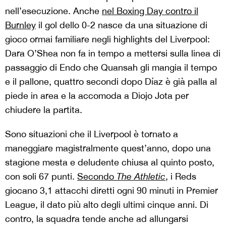
nell’esecuzione
.
A
nche
nel Boxing Day contro il
Burnley
il gol dello 0-2 nasce da
una situazione di
gioco ormai familiare negli highlights del Liverpool:
Dara O’Shea
non fa in tempo a mettersi sulla linea di
passaggio di
Endo
che
Quansah
gli mangia il tempo
e il pallone, quattro secondi dopo
Díaz
è già palla al
piede in area e la accomoda a
Diojo
Jota per
chiudere la partita.
Sono situazioni che il Liverpool è tornato a
maneggiare
magistralmente quest’anno,
dopo una
stagione mesta e deludente
chiusa al quinto posto,
con soli 67 punti.
S
econdo
The Athletic
,
i Reds
giocano
3,1 attacchi diretti
ogni
90 minuti
in
Premier
League,
il dato più alto degli ultimi cinque anni
.
Di
contro, la squadra tende anche ad allungarsi