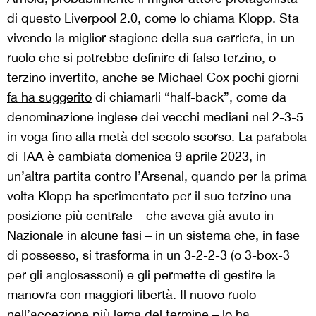
di questo Liverpool 2.0, come lo chiama Klopp. Sta
vivendo
la miglior stagione de
lla sua carriera, in un
ruolo che si potrebbe definire di falso terzino, o
terzino invertito, anche se Michael Cox
pochi giorni
fa ha suggerito
di chiamarli “
half
-back”, come da
denominazione inglese dei vecchi mediani
n
el 2-3-5
in voga fino alla metà del secolo scorso. La
parabola
di TAA è cambiata domenica 9 aprile 2023,
in
un’altra
partita contro l’Arsenal, quando per la prima
volta
Klopp
ha sperimentato
per il suo
terzino una
posizione più centrale – che aveva già avuto in
Nazionale in alcune fasi –
in un
sistema
che, in fase
di possesso,
si trasforma in un
3-
2-2
-3
(o 3-box-3
per gli anglosassoni)
e gli permette
di
gestire la
manovra
con maggiori libertà
.
Il nuovo ruolo –
nell’accezione più larga del termine – lo ha