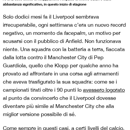
abbastanza significativo, in questo inizio di stagione
Solo d
odici mesi fa il
Liverpool sembrava
irrecuperabile
,
ogni settimana
c’era un nuovo record
negativo, un momento da
facepalm
,
un motiv
o
per
scusarsi con il pubblico di Anfield.
Non funzionava
niente. Una squadra con la batteria
a terra
,
f
iaccata
dalla
lotta contro il
Manchester City
di
Pep
Guardiola,
quello
che Klopp
per qualche anno ha
provato ad affrontare
in una corsa agli armamenti
che
aveva trasfigurato
la sua squadra:
come se i
campionati tirati
oltre i 90 punti
lo
avessero logorato
al punto da convincerlo che il Liverpool dovesse
diventare più simile al Manchester City
che alla
miglior versione possibile di sé
.
Come sempre in questi casi, a certi livelli del calcio,