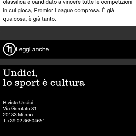
classifica e candidato a vincere tutte le competizioni
in cui gioca, Premier League compresa. È già
qualcosa, è già tanto.
>
Leggi anche
Undici,
lo sport è cultura
Rivista Undici
Via Garofalo 31
20133 Milano
T +39 02 36504651