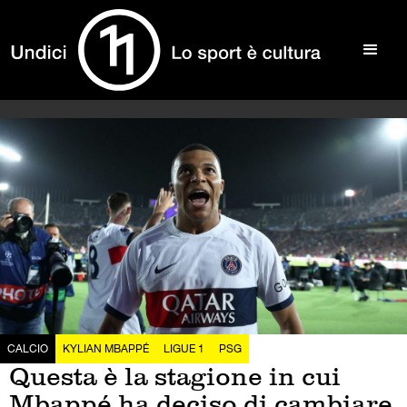
CALCIO
KYLIAN MBAPPÉ
LIGUE 1
PSG
Questa è la stagione in cui
Mbappé ha deciso di cambiare