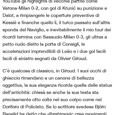
YouTube gli highlights di vecchie partite come
Verona-Milan 0-2, con gol di Krunić su punizione e
Dalot, a rimpiangere le coperture preventive di
Kessié e finanche quello lì, il turco passato sull’altra
sponda del Naviglio, e inevitabilmente il mio tour dei
ricordi termina con Sassuolo-Milan 0-3, gli ultras a
petto nudo dietro la porta di Consigli, le
accelerazioni imprendibili di Leão e i due gol facili
facili di sinistro segnati da Olivier Giroud.
C’è qualcosa di classico, in Giroud. I suoi occhi di
ghiaccio rimandano a un canone di bellezza
oggettiva, la sua eleganza ricorda quella delle statue
dell’antichità: chissà se anche la sua testa sta
precisamente otto volte nel suo corpo come nel
Doriforo di Policleto. Se lo scrittore svedese Björn
Ranelid ha detto che «Ibrahimovic crea movimenti