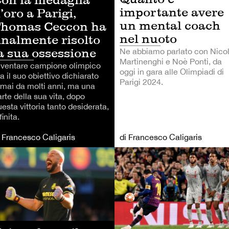
importante avere
’oro a Parigi,
un mental coach
homas Ceccon ha
nel nuoto
inalmente risolto
a sua ossessione
Ne abbiamo parlato con Nico
Martinenghi e Noè Ponti, da
iventare campione olimpico
oggi in gara alle Olimpiadi di
a il suo obiettivo dichiarato
Parigi 2024.
rmai da molti anni, ma una
rte della sua vita, dopo
esta vittoria tanto desiderata,
finita.
i Francesco Caligaris
di Francesco Caligaris
TRI SPORT
CALCIO