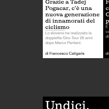
F
Grazie a Tadej
c
Pogacar, c’è una
C
nuova generazione
p
di innamorati del
ciclismo
È 
ca
Lo sloveno ha realizzato la
d
doppietta Giro-Tour 26 anni
dopo Marco Pantani.
di Francesco Caligaris
d
Undici,