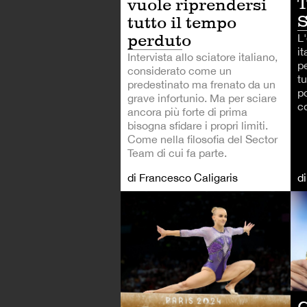
T
vuole riprendersi
S
tutto il tempo
perduto
L
i
Intervista allo sciatore italiano,
p
considerato come un
tu
predestinato ma frenato da un
p
grave infortunio. Ma per sciare
c
ancora più forte di prima
bisogna sfidare i propri limiti.
Come nella filosofia del Sector
Team di cui fa parte.
di Francesco Caligaris
d
AL
C