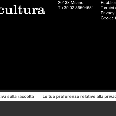
20133 Milano
Pubblici
 cultura
T +39 02 36504651
Termini 
Privacy 
Cookie 
iva sulla raccolta
Le tue preferenze relative alla priva