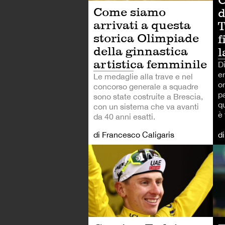
Come siamo
d
arrivati a questa
T
storica Olimpiade
f
della ginnastica
l
artistica femminile
D
er
Le medaglie alla trave e nel
o
concorso generale a squadre
pa
sono state costruite a Brescia,
qu
con un sistema che va avanti
è 
da 40 anni esatti.
di Francesco Caligaris
d
AL