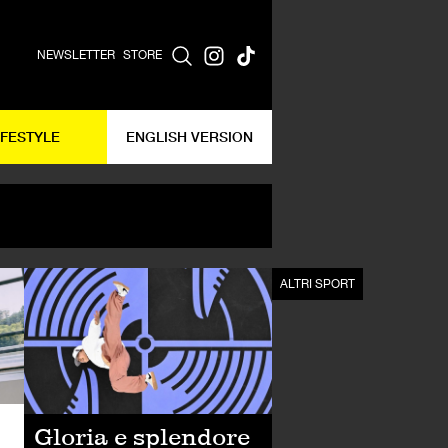
NEWSLETTER
STORE
IFESTYLE
ENGLISH VERSION
ALTRI SPORT
ALTRI SPORT
Gloria e splendore