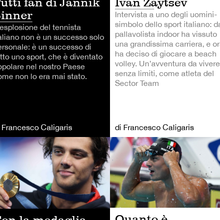
utti fan di Jannik
Ivan Zaytsev
inner
Intervista a uno degli uomini-
simbolo dello sport italiano: d
'esplosione del tennista
pallavolista indoor ha vissuto
taliano non è un successo solo
una grandissima carriera, e o
ersonale: è un successo di
ha deciso di giocare a beach
tto uno sport, che è diventato
volley. Un’avventura da vivere
opolare nel nostro Paese
senza limiti, come atleta del
ome non lo era mai stato.
Sector Team
i Francesco Caligaris
di Francesco Caligaris
TRI SPORT
ALTRI SPORT
Quanto è
on la medaglia