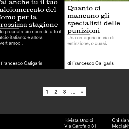
ai anche tu il tuo
Quanto ci
alciomercato del
mancano gli
omo per la
specialisti delle
rossima stagione
punizioni
la proprietà più ricca di tutto il
lcio italiano: e allora
Una categoria in via di
ivertiamoci.
estinzione, o quasi.
i Francesco Caligaris
di Francesco Caligaris
1
2
3
...
»
Rivista Undici
Chi sia
Via Garofalo 31
Mediaki