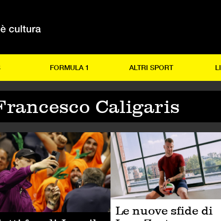
S
FORMULA 1
ALTRI SPORT
L
Francesco Caligaris
TRI SPORT
TENNIS
Le nuove sfide di