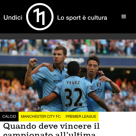
CALCIO
MANCHESTER CITY FC
PREMIER LEAGUE
Quando deve vincere il
campionato all’ultima