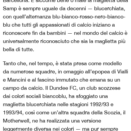
Barcellona. E siccome bene o male la maglietta della
Samp è sempre uguale da decenni — blucerchiata,
con quell’alternanza blu-bianco-rosso-nero-bianco-
blu che tutti gli appassionati di calcio iniziano a
riconoscere fin da bambini — nel mondo del calcio è
universalmente riconosciuto che sia la maglietta più
bella di tutte.
Tanto che, nel tempo, è stata presa come modello
da numerose squadre, in omaggio all’epopea di Vialli
e Mancini e al fascino immutato che emana su un
campo da calcio. Il Dundee FC, un club scozzese
dai colori sociali biancoblu, ha sfoggiato una
maglietta blucerchiata nelle stagioni 1992/93 e
1993/94, così come un’altra squadra della Scozia, il
Motherwell, ne ha realizzata una versione
leggermente diversa nei colori — ma pur sempre