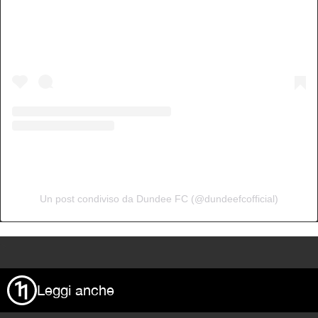
Un post condiviso da Dundee FC (@dundeefcofficial)
>
Leggi anche