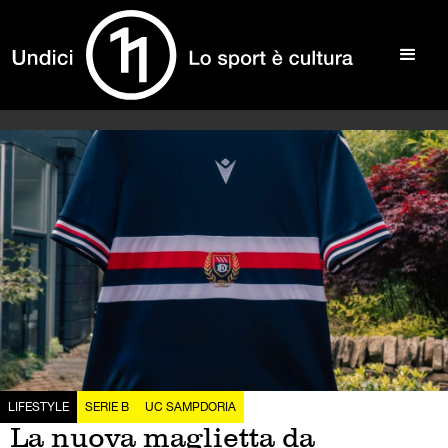
LIFESTYLE
SERIE B
UC SAMPDORIA
La nuova maglietta da