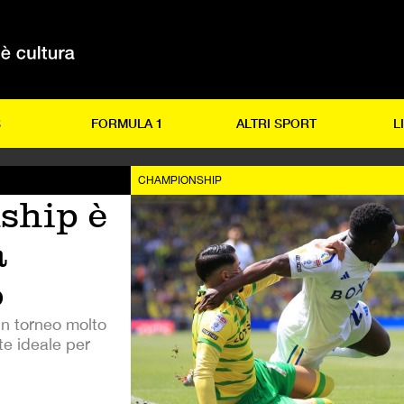
S
FORMULA 1
ALTRI SPORT
L
CHAMPIONSHIP
ship è
a
o
un torneo molto
te ideale per