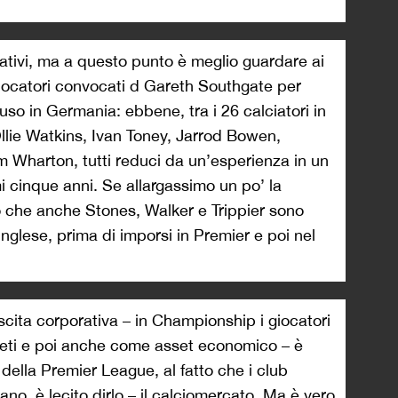
cativi, ma a questo punto è meglio guardare ai
giocatori convocati d Gareth Southgate per
so in Germania: ebbene, tra i 26 calciatori in
llie Watkins, Ivan Toney, Jarrod Bowen,
 Wharton, tutti reduci da un’esperienza in un
i cinque anni. Se allargassimo un po’ la
 che anche Stones, Walker e Trippier sono
nglese, prima di imporsi in Premier e poi nel
cita corporativa – in Championship i giocatori
tleti e poi anche come asset economico – è
ella Premier League, al fatto che i club
gano
, è lecito dirlo – il calciomercato. Ma è vero