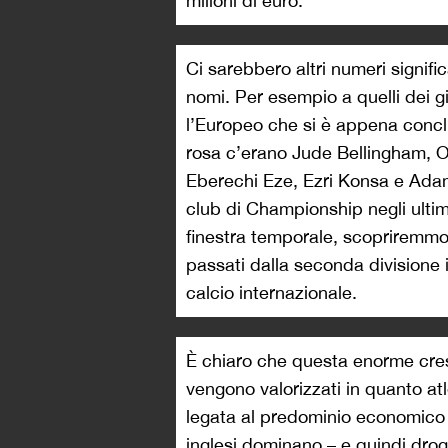
milioni di euro.
Ci sarebbero altri numeri signifi
nomi. Per esempio a quelli dei 
l’Europeo che si è appena conclu
rosa c’erano Jude Bellingham, O
Eberechi Eze, Ezri Konsa e Adam
club di Championship negli ultim
finestra temporale, scopriremmo
passati dalla seconda divisione i
calcio internazionale.
È chiaro che questa enorme cres
vengono valorizzati in quanto a
legata al predominio economico d
inglesi dominano – e quindi
dro