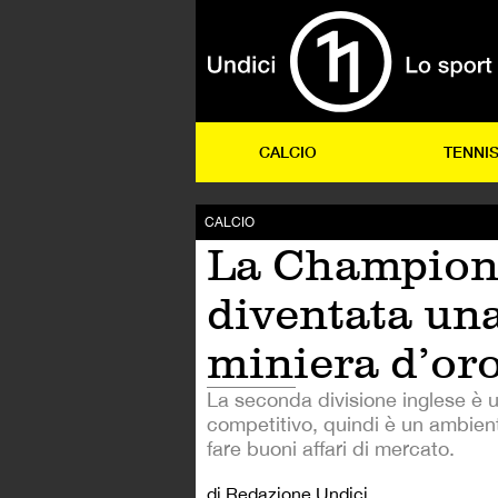
CALCIO
TENNI
CALCIO
La Champion
diventata un
miniera d’or
La seconda divisione inglese è 
competitivo, quindi è un ambien
fare buoni affari di mercato.
di Redazione Undici