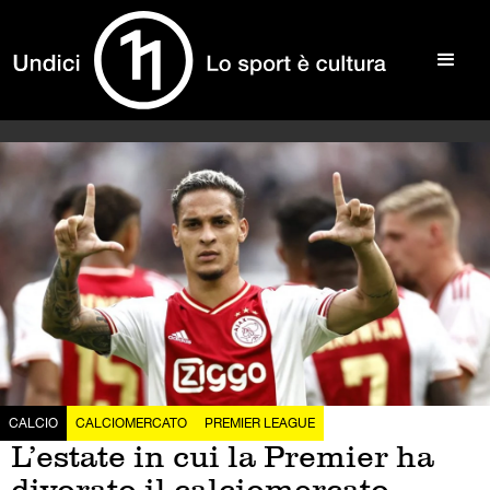
CALCIO
CALCIOMERCATO
PREMIER LEAGUE
L’estate in cui la Premier ha
divorato il calciomercato