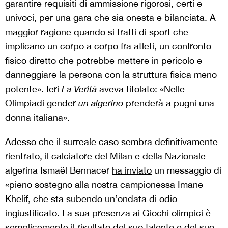
garantire requisiti di ammissione rigorosi, certi e
univoci, per una gara che sia onesta e bilanciata. A
maggior ragione quando si tratti di sport che
implicano un corpo a corpo fra atleti, un confronto
fisico diretto che potrebbe mettere in pericolo e
danneggiare la persona con la struttura fisica meno
potente». Ieri
La Verità
aveva titolato: «Nelle
Olimpiadi gender
un algerino
prenderà a pugni una
donna italiana».
Adesso che il surreale caso sembra definitivamente
rientrato, il calciatore del Milan e della Nazionale
algerina Ismaël Bennacer
ha inviato
un messaggio di
«pieno sostegno alla nostra campionessa Imane
Khelif, che sta subendo un’ondata di odio
ingiustificato. La sua presenza ai Giochi olimpici è
semplicemente il risultato del suo talento e del suo