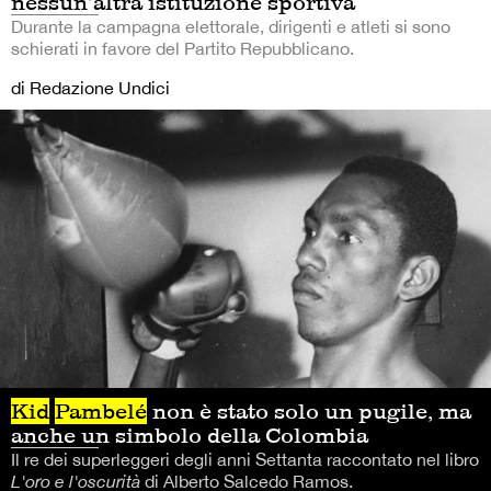
nessun’altra istituzione sportiva
Durante la campagna elettorale, dirigenti e atleti si sono
schierati in favore del Partito Repubblicano.
di Redazione Undici
Kid
Pambelé
non è stato solo un pugile, ma
anche un simbolo della Colombia
Il re dei superleggeri degli anni Settanta raccontato nel libro
L'oro e l'oscurità
di Alberto Salcedo Ramos.