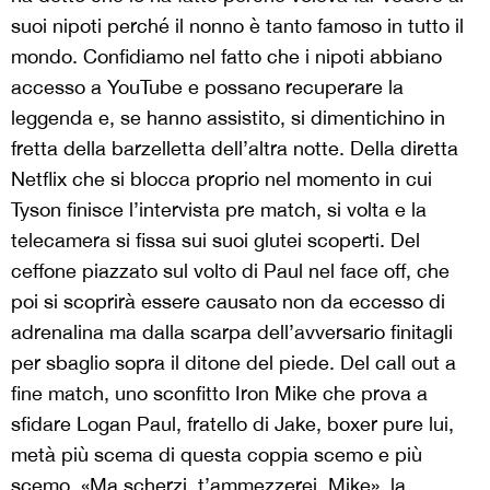
suoi nipoti perché il nonno è tanto famoso in tutto il
mondo. Confidiamo nel fatto che i nipoti abbiano
accesso a YouTube e possano recuperare la
leggenda e, se hanno assistito, si dimentichino in
fretta della barzelletta dell’altra notte. Della diretta
Netflix che si blocca proprio nel momento in cui
Tyson finisce l’intervista pre match, si volta e la
telecamera si fissa sui suoi glutei scoperti. Del
ceffone piazzato sul volto di Paul nel face off, che
poi si scoprirà essere causato non da eccesso di
adrenalina ma dalla scarpa dell’avversario finitagli
per sbaglio sopra il ditone del piede. Del call out a
fine match, uno sconfitto Iron Mike che prova a
sfidare Logan Paul, fratello di Jake, boxer pure lui,
metà più scema di questa coppia scemo e più
scemo. «Ma scherzi, t’ammezzerei, Mike», la