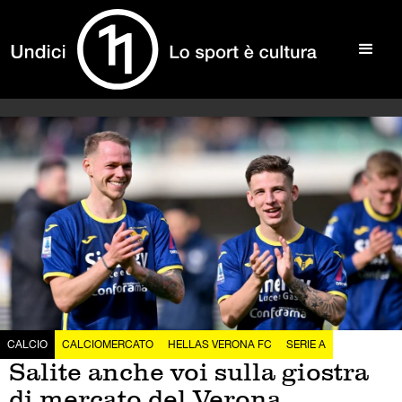
CALCIO
CALCIOMERCATO
HELLAS VERONA FC
SERIE A
Salite anche voi sulla giostra
di mercato del Verona