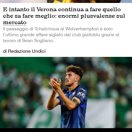
E intanto il Verona continua a fare quello
che sa fare meglio: enormi plusvalenze sul
mercato
Il passaggio di Tchatchoua al Wolverhampton è solo
l'ultimo grande affare siglato dal club gialloblu grazie al
lavoro di Sean Sogliano.
di Redazione Undici