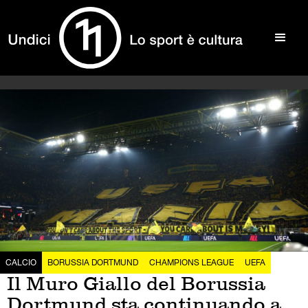
CALCIO
BORUSSIA DORTMUND
CHAMPIONS LEAGUE
UEFA
Il Muro Giallo del Borussia
Dortmund sta continuando a