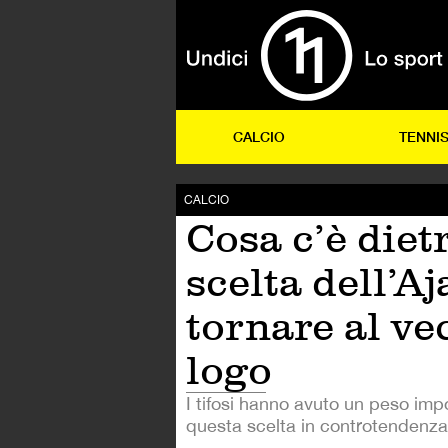
CALCIO
TENNI
CALCIO
Cosa c’è dietr
scelta dell’Aj
tornare al ve
logo
I tifosi hanno avuto un peso imp
questa scelta in controtendenza