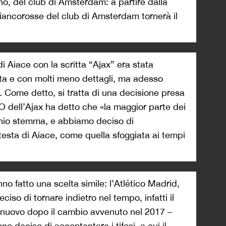
o, del club di Amsterdam: a partire dalla
iancorosse del club di Amsterdam tornerà il
i Aiace con la scritta “Ajax” era stata
tta e con molti meno dettagli, ma adesso
b. Come detto, si tratta di una decisione presa
 CEO dell’Ajax ha detto che «la maggior parte dei
cchio stemma, e abbiamo deciso di
la testa di Aiace, come quella sfoggiata ai tempi
no fatto una scelta simile: l’Atlético Madrid,
iso di tornare indietro nel tempo, infatti il
i nuovo dopo il cambio avvenuto nel 2017 –
o deciso di accontentare i tifosi, a cui il