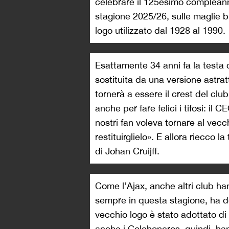
celebrare il 125esimo compleann
stagione 2025/26, sulle maglie b
logo utilizzato dal 1928 al 1990.
Esattamente 34 anni fa la testa d
sostituita da una versione astra
tornerà a essere il crest del clu
anche per fare felici i tifosi: il
nostri fan voleva tornare al ve
restituirglielo». E allora riecco 
di Johan Cruijff.
Come l’Ajax, anche altri club han
sempre in questa stagione, ha dec
vecchio logo è stato adottato d
anche i Colchoneros, quindi, hann