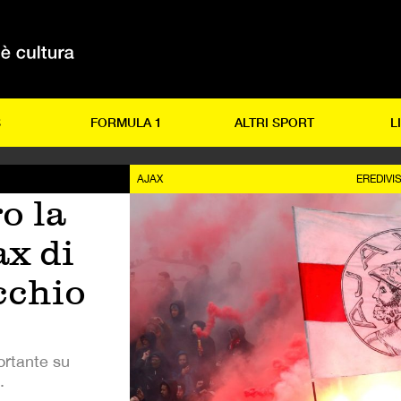
S
FORMULA 1
ALTRI SPORT
L
AJAX
EREDIVIS
o la
ax di
cchio
ortante su
.