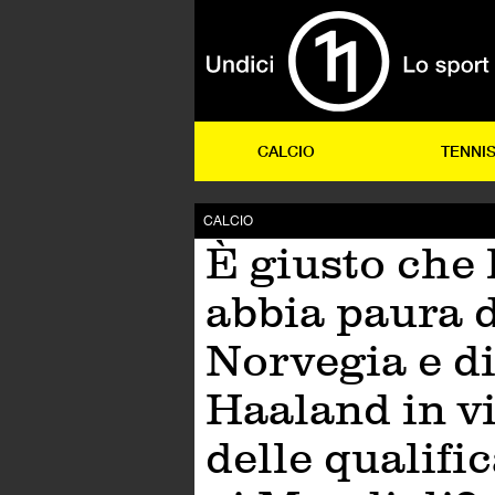
CALCIO
TENNI
CALCIO
È giusto che l
abbia paura d
Norvegia e d
Haaland in vi
delle qualifi