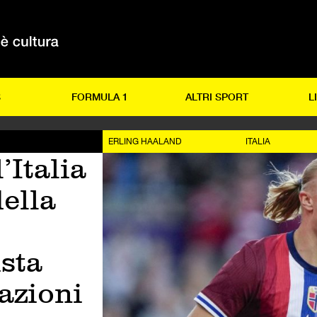
S
FORMULA 1
ALTRI SPORT
L
ERLING HAALAND
ITALIA
’Italia
ella
i
sta
cazioni