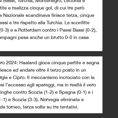
si Bassi, Turchia, Montenegro, Lettonia e
ite e realizza cinque gol, di cui tre però
 La Nazionale scandinava finisce terza, cinque
assi e tre rispetto alla Turchia. Le sconfitte
 (0-3) e a Rotterdam contro i Paesi Bassi (0-2),
mpagni pesa anche un brutto 0-0 in casa
 Euro 2024: Haaland gioca cinque partite e segna
iesce ad andare oltre il terzo posto in un
gia e Cipro. Il meccanismo incrociato con la
i l’accesso agli spareggi, ma in realtà il vero
inghe contro Scozia (1-2) e Spagna (0-1) e i
1-1) e Scozia (3-3). Norvegia eliminata e
 torneo, terza volte su tre tentativi.