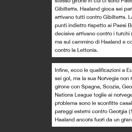
stesso girone in cui ci sono Pae
Gibilterra. Haaland gioca sei part
arrivano tutti contro Gibilterra.
punti indietro rispetto ai Paesi B
decisive arrivano contro i turchi
ma sul cammino di Haaland e co
contro la Lettonia.
Infine, ecco le qualificazioni a
sei gol, ma la sua Norvegia non r
girone con Spagna, Scozia, Geor
Nations League toglie ai norveges
problema sono le sconfitte casal
pareggi esterni contro Georgia (
Haaland ancora fuori da un grande