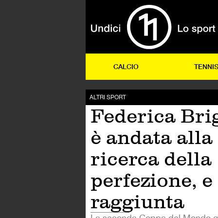
CALCIO
TENNI
ALTRI SPORT
Federica Bri
è andata alla
ricerca della
perfezione, e 
raggiunta
La seconda Coppa del Mondo g