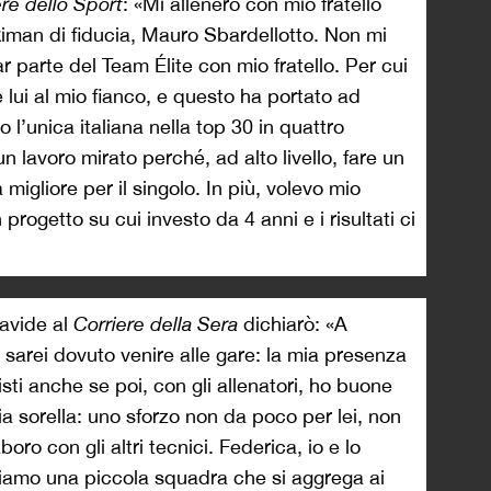
ere dello Sport
: «Mi allenerò con mio fratello
kiman di fiducia, Mauro Sbardellotto. Non mi
 parte del Team Élite con mio fratello. Per cui
 lui al mio fianco, e questo ha portato ad
 l’unica italiana nella top 30 in quattro
 un lavoro mirato perché, ad alto livello, fare un
igliore per il singolo. In più, volevo mio
 progetto su cui investo da 4 anni e i risultati ci
Davide al
Corriere della Sera
dichiarò: «A
sarei dovuto venire alle gare: la mia presenza
sti anche se poi, con gli allenatori, ho buone
ia sorella: uno sforzo non da poco per lei, non
oro con gli altri tecnici. Federica, io e lo
iamo una piccola squadra che si aggrega ai