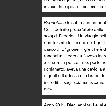
invece, la coppa di discesa liber
Repubblica
in settimana ha pubbl
Colli, definito preparatore dalle
solo) di Federica. Un viaggio ne
ribattezzata la Tana delle Tigri. 
casco di Brignone. Tigre che è di
racconta: «Federica l’avevo incr
allenata un po’ con me, poi le n
richiamato, aveva una caviglia a 
e quelle di adesso sembrano du
incredibili sugli sci, ma fisicame
me».
Anno 2015. Dieci anni fa. Lei si è