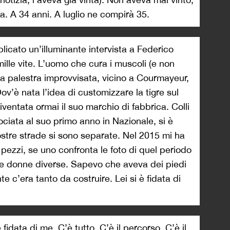
a. A 34 anni. A luglio ne compirà 35.
icato un’illuminante intervista a Federico
 mille vite. L’uomo che cura i muscoli (e non
lla palestra improvvisata, vicino a Courmayeur,
Dov’è nata l’idea di customizzare la tigre sul
ventata ormai il suo marchio di fabbrica. Colli
ociata al suo primo anno in Nazionale, si è
ostre strade si sono separate. Nel 2015 mi ha
pezzi, se uno confronta le foto di quel periodo
e donne diverse. Sapevo che aveva dei piedi
nte c’era tanto da costruire. Lei si è fidata di
 fidata di me. C’è tutto. C’è il percorso. C’è il