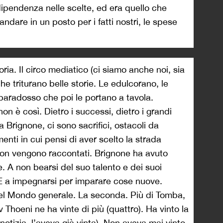
dipendenza nelle scelte, ed era quello che
dare in un posto per i fatti nostri, le spese
ia. Il circo mediatico (ci siamo anche noi, sia
he triturano belle storie. Le edulcorano, le
paradosso che poi le portano a tavola.
n è così. Dietro i successi, dietro i grandi
 Brignone, ci sono sacrifici, ostacoli da
menti in cui pensi di aver scelto la strada
a non vengono raccontati. Brignone ha avuto
. A non bearsi del suo talento e dei suoi
i. E a impegnarsi per imparare cose nuove.
el Mondo generale. La seconda. Più di Tomba,
Thoeni ne ha vinte di più (quattro). Ha vinto la
otizia, l’aveva già vinta). Non aveva mai vinto,