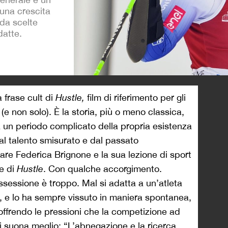
 una crescita
 da scelte
datte.
>
a frase cult di
Hustle,
film di riferimento per gli
(e non solo). È la storia, più o meno classica,
a un periodo complicato della propria esistenza
al talento smisurato e dal passato
re Federica Brignone e la sua lezione di sport
se di
Hustle
. Con qualche accorgimento.
ssessione è troppo. Mal si adatta a un’atleta
i, e lo ha sempre vissuto in maniera spontanea,
offrendo le pressioni che la competizione ad
ei suona meglio: “L’abnegazione e la ricerca