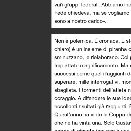
vari gruppi federali. Abbiamo in
Fede chiedeva, ma se vogliamo an
sono a nostro carico».
Non è polemica. È cronaca. È stor
chiaro) è un insieme di piranha c
sminuzzano, le rielaborano. Col 
Impiattate magnificamente. Ma no
successi come quelli raggiunti da
superare, mille interrogativi, mo
sbagliata. I tormenti dell’atlet
coraggio. A difendere le sue idee
eccellenti risultati già raggiunt
Quest’anno ha vinto la Coppa d
che ne ha vinta una. Solo Gustav 
coppa di gigante (ma non è una n