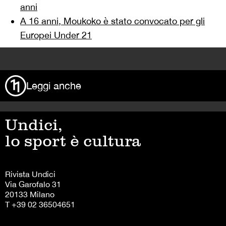
anni
A 16 anni, Moukoko è stato convocato per gli
Europei Under 21
>
Leggi anche
Undici,
lo sport è cultura
Rivista Undici
Via Garofalo 31
20133 Milano
T +39 02 36504651