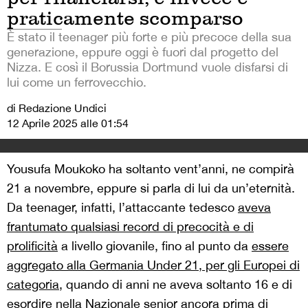
praticamente scomparso
È stato il teenager più forte e più precoce della sua
generazione, eppure oggi è fuori dal progetto del
Nizza. E così il Borussia Dortmund vuole disfarsi di
lui come un ferrovecchio.
di Redazione Undici
12 Aprile 2025 alle 01:54
Yousufa Moukoko ha soltanto vent’anni, ne compirà
21 a novembre, eppure si parla di lui da un’eternità.
Da teenager, infatti, l’attaccante tedesco
aveva
frantumato qualsiasi record di precocità e di
prolificità
a livello giovanile, fino al punto da
essere
aggregato alla Germania Under 21, per gli Europei di
categoria
, quando di anni ne aveva soltanto 16 e di
esordire nella Nazionale senior ancora prima di