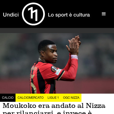
CALCIO
CALCIOMERCATO
LIGUE 1
OGC NIZZA
Moukoko era andato al Nizza
per rilanciarsi, e invece è