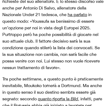
richieste del suo allenatore. E lo stesso discorso vale
anche per Antonio Di Salvo, allenatore della
Nazionale Under 21 tedesca, che
ha parlato
in
questo modo: «Youssufa sa benissimo di essere
un’opzione per noi in vista degli Europei 2025.
Purtroppo però ha poche possibilità di giocare nel
suo attuale club. Il fattore decisivo sarà la sua
condizione quando stilerò la lista dei convocati. Se
la sua situazione non cambia, non sarà facile che
possa venire con noi. Lui stesso non vuole ricevere
nessun trattamento di favore».
Tra poche settimane, a questo punto è praticamente
inevitabile, Moukoko tornerà a Dortmund. Ma anche
in questo senso il suo destino sembra essere già
segnato: secondo
quanto riporta la
Bild
, infatti, pare
che il Borussia abbia già iniziato a lavorare per