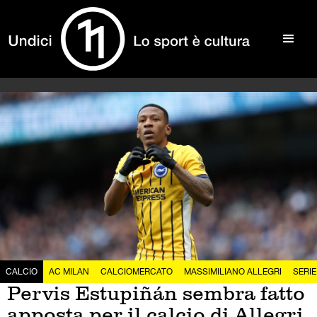
CALCIO
AC MILAN
CALCIOMERCATO
MASSIMILIANO ALLEGRI
SERIE
Pervis Estupiñán sembra fatto
apposta per il calcio di Allegri,