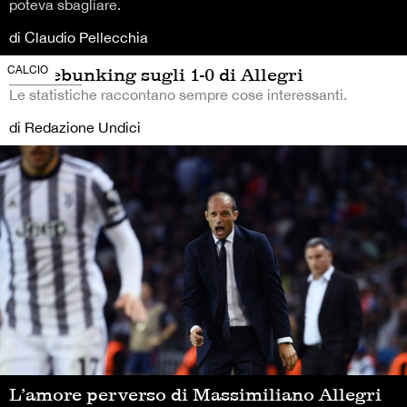
poteva sbagliare.
di Claudio Pellecchia
CALCIO
Un debunking sugli 1-0 di Allegri
Le statistiche raccontano sempre cose interessanti.
di Redazione Undici
L’amore perverso di Massimiliano Allegri