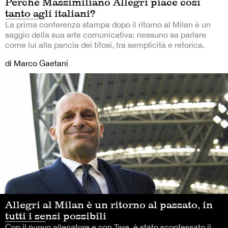
Perché Massimiliano Allegri piace così
tanto agli italiani?
La prima conferenza stampa dopo il ritorno al Milan è un
saggio della sua arte comunicativa: nessuno sa parlare
come lui alla pancia dei tifosi, tra semplicità e retorica.
di Marco Gaetani
Allegri al Milan è un ritorno al passato, in
tutti i sensi possibili
Con il nuovo allenatore e con Tare, è stato sconfessato il