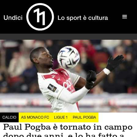
CALCIO
AS MONACO FC
LIGUE 1
PAUL POGBA
Paul Pogba è tornato in campo
dopo due anni, e lo ha fatto a