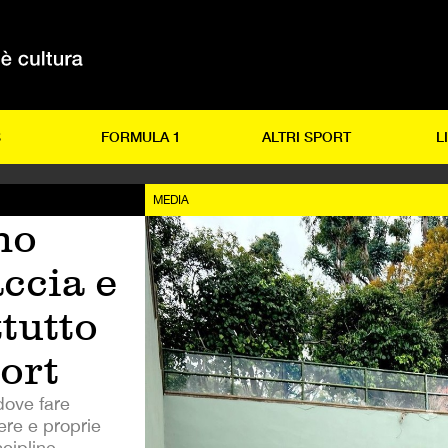
S
FORMULA 1
ALTRI SPORT
L
MEDIA
no
ccia e
tutto
port
dove fare
ere e proprie
cipline.