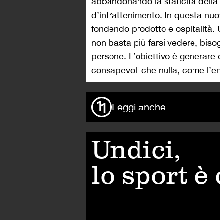
abbandonando la staticità della v
d’intrattenimento. In questa nuo
fondendo prodotto e ospitalità. 
non basta più farsi vedere, bisog
persone. L’obiettivo è generare
consapevoli che nulla, come l’ene
Leggi anche
Undici,
lo sport è