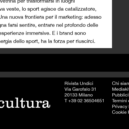
etrina per trasformarsi in luoghi
va veste, lo sport agisce da catalizzatore,
Una nuova frontiera per il marketing: adesso
na farsi sentire, entrare nel profondo delle
 esperienze immersive. E i brand sono
rgia dello sport, ha la forza per riuscirci.
Rivista Undici
Chi sia
Via Garofalo 31
Mediaki
20133 Milano
Pubblici
 cultura
T +39 02 36504651
Termini 
Privacy 
Cookie 