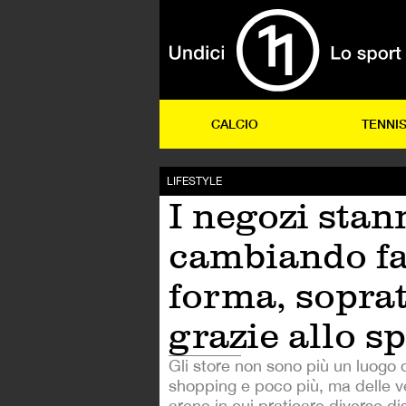
CALCIO
TENNI
LIFESTYLE
I negozi stan
cambiando fa
forma, soprat
grazie allo s
Gli store non sono più un luogo 
shopping e poco più, ma delle v
arene in cui praticare diverse dis