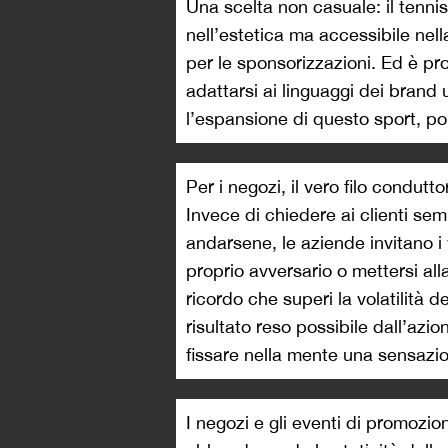
Una scelta non casuale: il tennis
nell’estetica ma accessibile nel
per le sponsorizzazioni. Ed è pr
adattarsi ai linguaggi dei brand 
l’espansione di questo sport, p
Per i negozi, il vero filo condu
Invece di chiedere ai clienti se
andarsene, le aziende invitano i v
proprio avversario o mettersi al
ricordo che superi la volatilità 
risultato reso possibile dall’azio
fissare nella mente una sensazio
I negozi e gli eventi di promozi