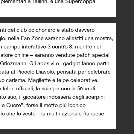
plementari a Tallinn, e una Supercoppa
nti del club colchonero è stato davvero
o, nella Fan Zone saranno allestiti una mostra,
n campo interattivo 3 contro 3, mentre nei
i store online – saranno vendute patch speciali
a Griezmann. Gli adesivi e i gadget fanno parte
cata al Piccolo Diavolo, pensata per celebrare
suo carisma. Magliette e felpe celebrative,
 felpe ufficiali, la sciarpa con la firma di
to suo, il giocatore indosserà degli scarpini
o e Cuore”, forse il motto più iconico
chio che lo veste – la multinazionale francese