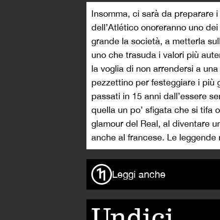
Insomma, ci sarà da preparare i f
dell’Atlético onoreranno uno dei 
grande la società, a metterla su
uno che trasuda i valori più aute
la voglia di non arrendersi a u
pezzettino per festeggiare i più 
passati in 15 anni dall’essere 
quella un po’ sfigata che si tifa o
glamour del Real, al diventare u
anche al francese. Le leggende 
Leggi anche
Undici,