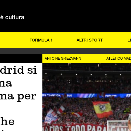
S
FORMULA 1
ALTRI SPORT
L
ANTOINE GRIEZMANN
ATLÉTICO MAD
drid si
una
ema per
che