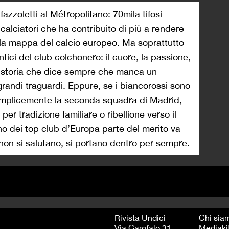
azzoletti al Métropolitano: 70mila tifosi
calciatori che ha contribuito di più a rendere
lla mappa del calcio europeo. Ma soprattutto
ntici del club colchonero: il cuore, la passione,
na storia che dice sempre che manca un
grandi traguardi. Eppure, se i biancorossi sono
semplicemente la seconda squadra di Madrid,
 per tradizione familiare o ribellione verso il
no dei top club d’Europa parte del merito va
non si salutano, si portano dentro per sempre.
Rivista Undici
Chi sia
Via Garofalo 31
Mediaki