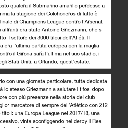
 posto qualora il Submarino amarillo perdesse a
mma la stagione dei Colchoneros di fatto è
mifinale di Champions League contro l’Arsenal.
ù affranti era stato Antoine Griezmann, che si
il settore dei 3000 tifosi dell’Atléti. Il
a era l’ultima partita europea con la maglia
tro il Girona sarà l’ultima nel suo stadio, il
egli Stati Uniti, a Orlando, quest’estate
.
rlo con una giornata particolare, tutta dedicata
arà lo stesso Griezmann a salutare i tifosi dopo
ore con più presenze nella storia del club
glior marcatore di sempre dell’Atlético con 212
e titoli: una Europa League nel 2017/18, una
ssivo, vinta sconfiggendo nel derby il Real