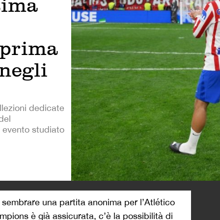
tima
 prima
 negli
llezioni dedicate
 del
 evento studiato
>
 sembrare una partita anonima per l’Atlético
pions è già assicurata, c’è la possibilità di