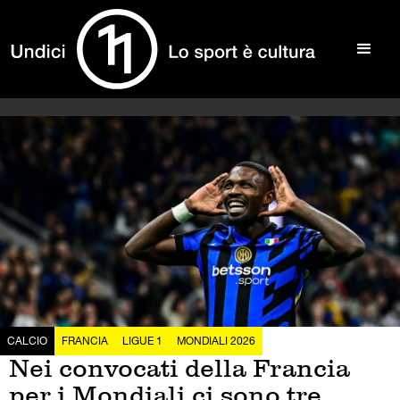
CALCIO
FRANCIA
LIGUE 1
MONDIALI 2026
Nei convocati della Francia
per i Mondiali ci sono tre