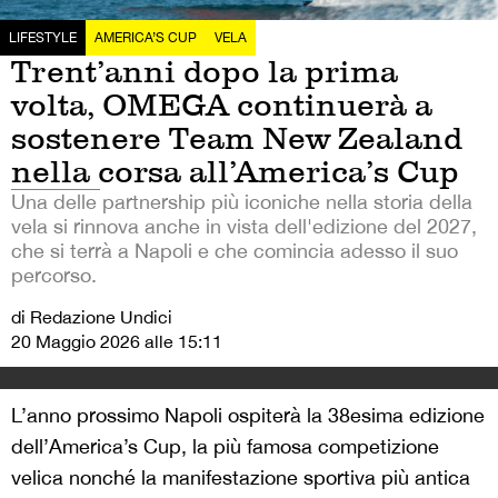
LIFESTYLE
AMERICA’S CUP
VELA
Trent’anni dopo la prima
volta, OMEGA continuerà a
sostenere Team New Zealand
nella corsa all’America’s Cup
Una delle partnership più iconiche nella storia della
vela si rinnova anche in vista dell'edizione del 2027,
che si terrà a Napoli e che comincia adesso il suo
percorso.
di Redazione Undici
20 Maggio 2026 alle 15:11
L’anno prossimo Napoli ospiterà la 38esima edizione
dell’America’s Cup, la più famosa competizione
velica nonché la manifestazione sportiva più antica