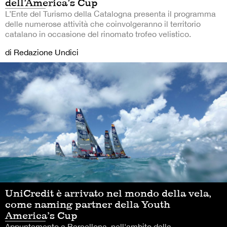
dell’America’s Cup
L’Ente del Turismo della Catalogna presenta il programma
delle numerose attività che coinvolgeranno il territorio
catalano in occasione del rinomato trofeo velistico.
di Redazione Undici
UniCredit è arrivato nel mondo della vela,
come naming partner della Youth
America’s Cup
Appuntamento a Barcellona, nell'ambito della